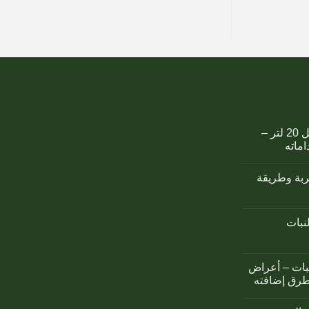
كمبوست اوزوريس سائل 20 لتر –
اماته
تربة وطريقة
لنبات
نبات – أعراض
طرق إضافته