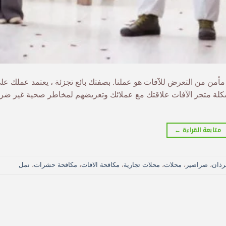
أمن من التعرض للآفات هو عملنا. بصفتك بائع تجزئة ، يعتمد عملك عل
شكلة متجر الآفات علاقتك مع عملائك وتعريضهم لمخاطر صحية غير ضروري
متابعة القراءة
←
رذان
،
صراصير
،
محلات
،
محلات تجارية
،
مكافحة الافات
،
مكافحة حشرات
،
نمل