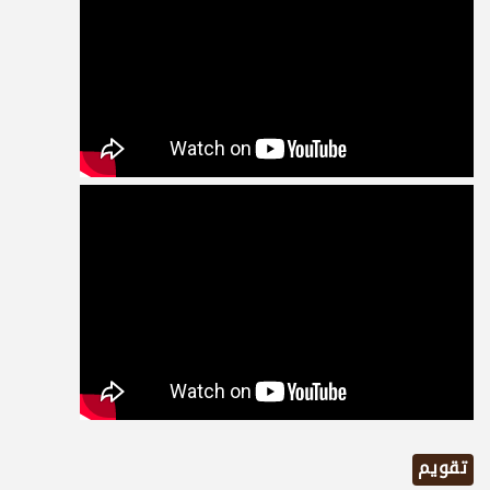
تقويم