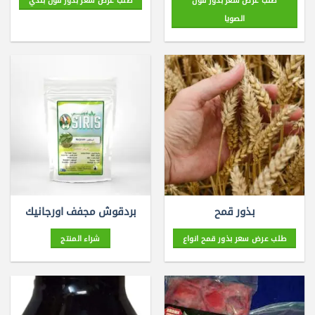
الصويا
بذور قمح
بردقوش مجفف اورجانيك
طلب عرض سعر بذور قمح انواع
شراء المنتج