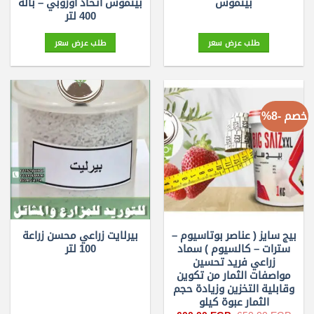
بيتموس اتحاد اوروبي – بالة
بيتموس
400 لتر
طلب عرض سعر
طلب عرض سعر
خصم -8%
بيج سايز ( عناصر بوتاسيوم –
بيرلايت زراعي محسن زراعة
سترات – كالسيوم ) سماد
100 لتر
زراعي فريد تحسين
مواصفات الثمار من تكوين
وقابلية التخزين وزيادة حجم
الثمار عبوة كيلو