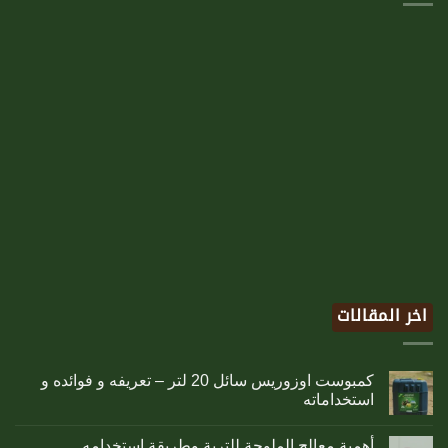
اخر المقالات
كمبوست اوزوريس سائل 20 لتر – تعريفه و فوائده و
استخداماته
أهمية معالج الملوحة للتربة وطريقة استخدامه