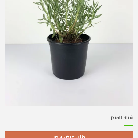
شتله لافندر
طلب عرض سعر