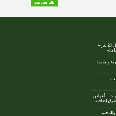
طلب عرض سعر
كمبوست اوزوريس سائل 20 لتر –
اماته
تربة وطريقة
لنبات
نبات – أعراض
طرق إضافته
والمحبب: