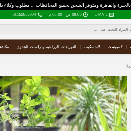
بالجيزة والقاهرة ومتوفر الشحن لجميع المحافظات ... مطلوب وكلاء
E-MAIL
09:00 ص - 06:00 م
01152555904
كمبوست
لاندسكيب
التوريدات الزراعيه ودراسات الجدوى
مكافح
ية