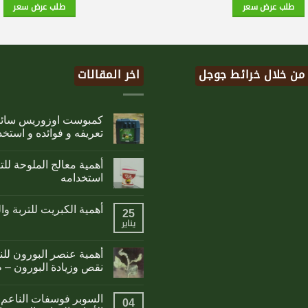
طلب عرض سعر
طلب عرض سعر
 من خلال خرائط جوجل
اخر المقالات
تعريفه و فوائده و استخد
أهمية معالج الملوحة لل
استخدامه
أهمية الكبريت للتربة وا
25
يناير
أهمية عنصر البورون لل
نقص وزيادة البورون – 
السوبر فوسفات الناعم 
04