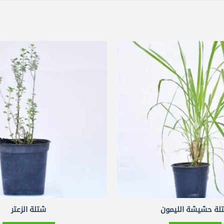
لة حشيشة الليمون
شتلة الزعتر