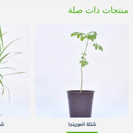
منتجات ذات صلة
شتلة المورينجا
شت