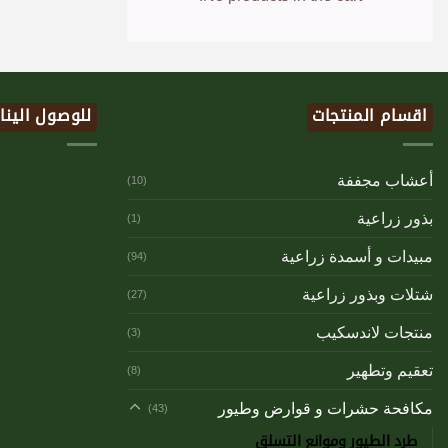
اقسام المنتجات
للوصول الينا
أعشاب مجففة
(10)
بذور زراعية
(1)
مبيدات و أسمدة زراعية
(94)
شتلات وبذور زراعية
(27)
منتجات لاندسكيب
(3)
تعقيم وتطهير
(8)
مكافحة حشرات و قوارض وطيور
(43)
طرد الطيور وموانع التسلق