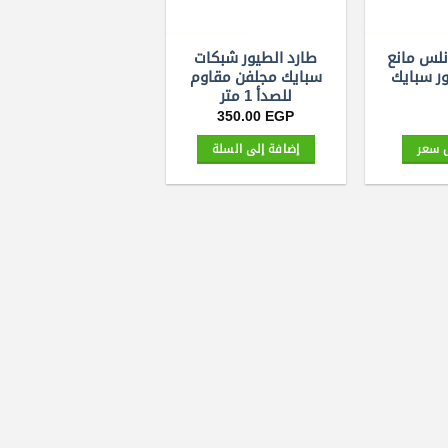
نلس مانع
طارد الطيور شبكات
ر سبايك
سبايك مجلفن مقاوم
للصدأ 1 متر
350.00
EGP
 سعر
إضافة إلى السلة