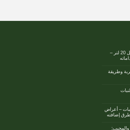
كمبوست اوزوريس سائل 20 لتر –
اماته
تربة وطريقة
لنبات
نبات – أعراض
طرق إضافته
والمحبب: