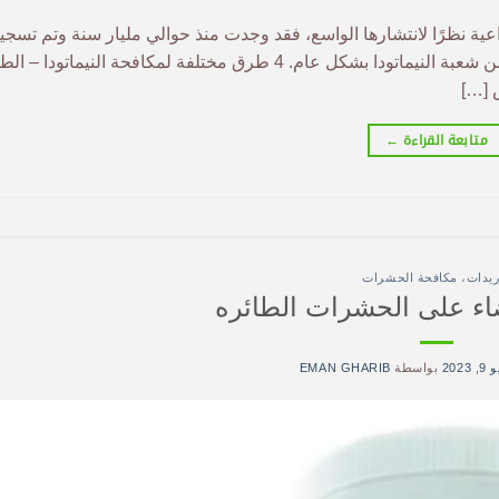
راعية نظرًا لانتشارها الواسع، فقد وجدت منذ حوالي مليار سنة وتم تسجي
4500 نوع منها كنيماتودا متطفلة على النبات وهي تمثل بذلك 7% من شعبة النيماتودا بشكل عام. 4 طرق مختلفة لمكافحة النيما
 […]
متابعة القراءة
←
ريدات
،
مكافحة الحشرات
ضاء على الحشرات الطائره
 2023
بواسطة
EMAN GHARIB