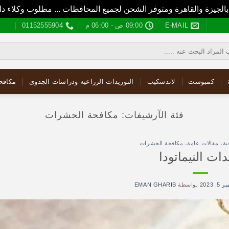
بالجيزة والقاهرة ومتوفر الشحن لجميع المحافظات ... مطلوب وكلاء
E-MAIL
09:00 ص - 06:00 م
01152555904
كمبوست
لاندسكيب
التوريدات الزراعيه ودراسات الجدوى
مكافح
فئة الآرشيفات:
مكافحة الحشرات
ية
،
مقالات عامة
،
مكافحة الحشرات
دات النيماتودا
, 2023
بواسطة
EMAN GHARIB