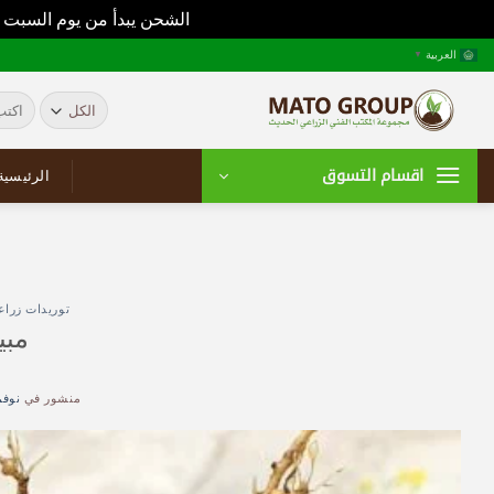
الشحن يبدأ من يوم السبت 
خطي
العربية
▼
لمحتوى
البحث
عن:
اقسام التسوق
الرئيسية
توريدات زراع
مبي
منشور في
نوفمبر 5