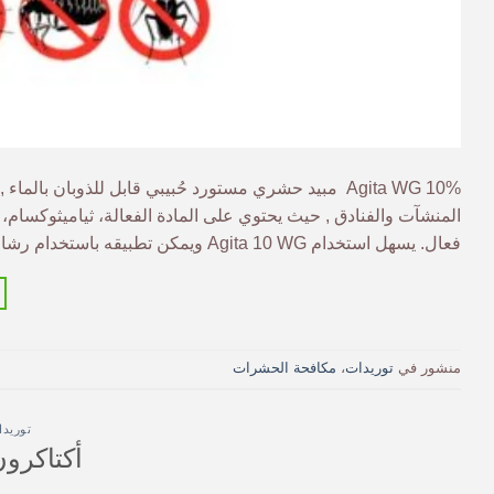
10% Agita WG مبيد حشري مستورد حُبيبي قابل للذوبان با
المنشآت والفنادق , حيث يحتوي على المادة الفعالة، ثياميثوكسام
فعال. يسهل استخدام Agita 10 WG ويمكن تطبيقه باستخدام رشاش الظهر أو عن […]
منشور في
توريدات
،
مكافحة الحشرات
توريدا
أكتاكرون 72% مبيد 