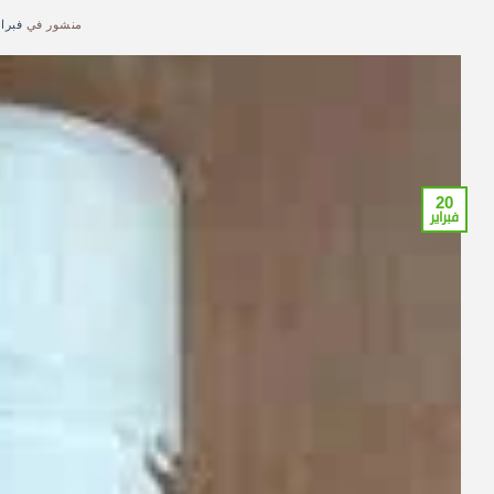
منشور في
فبراير 20,
20
فبراير