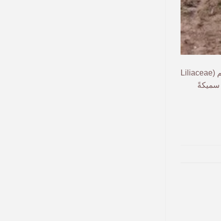
ينتمي نبات الألوفيرا (بالإنجليزية: Aloe vera) الذي يعدّ من أنواع نبات الصبّار، أو ما يسمى بالصبر الحقيقي، إلى العائلة المعروفة علمياً باسم (Liliaceae
 سميكةً