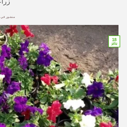
زراع
منشور في
18
يناير