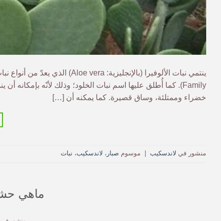
Family). كما أُطلق عليها اسم نبات الخلود؛ وذلك لأنّه بإمكانه أ
خضراء وممتلئة، وساق قصيرة. كما يمكنه أن […]
منشور في
لاندسكيب
|
موسوم
صبار
،
لاندسكيب
،
نبات
ماهي حشر
منشور في