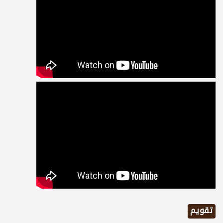
تقويم