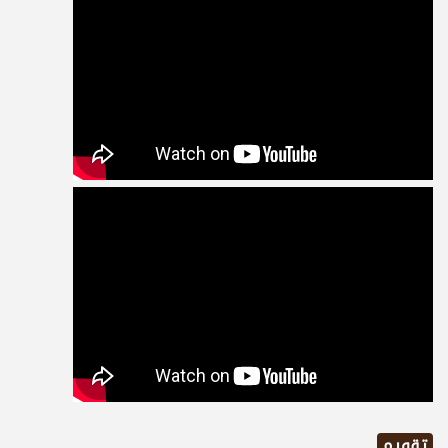
تقويم