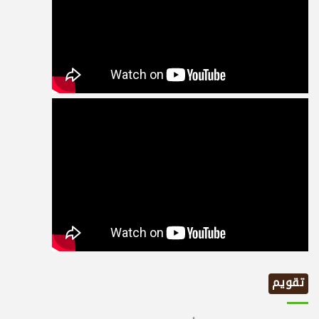
تقويم