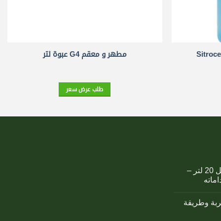
مطهر و معقم G4 عبوة لتر
طلب عرض سعر
كمبوست اوزوريس سائل 20 لتر –
اماته
تربة وطريقة