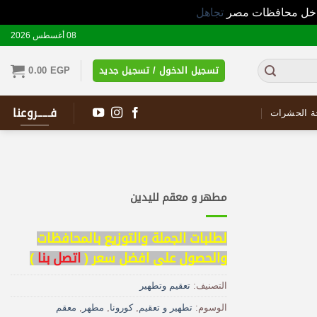
 داخل محافظات مصر
تجاهل
08 أغسطس 2026
تسجيل الدخول / تسجيل جديد
EGP
0.00
فـــــروعنا
ة الحشرات
مطهر و معقم لليدين
لطلبات الجملة والتوزيع بالمحافظات
والحصول على افضل سعر (
اتصل بنا
)
التصنيف:
تعقيم وتطهير
الوسوم:
تطهير و تعقيم
,
كورونا
,
مطهر
,
معقم