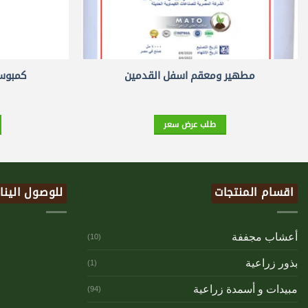
مطهير ومعقم اسفل القدمين
كمبوس
طلب عرض سعر
اقسام المنتجات
للوصول الينا
أعشاب مجففة
(10)
بذور زراعية
(1)
مبيدات و أسمدة زراعية
(94)