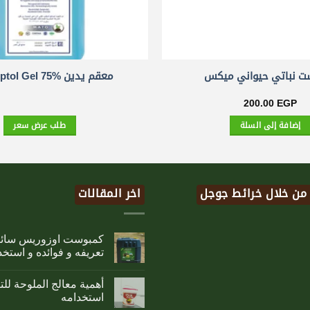
ت نباتي حيواني ميكس
معقم يدين Sitroceptol Gel 75%
200.00
EGP
إضافة إلى السلة
طلب عرض سعر
 من خلال خرائط جوجل
اخر المقالات
تعريفه و فوائده و استخد
أهمية معالج الملوحة لل
استخدامه