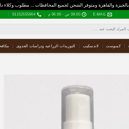
بالجيزة والقاهرة ومتوفر الشحن لجميع المحافظات ... مطلوب وكلاء
E-MAIL
09:00 ص - 06:00 م
01152555904
كمبوست
لاندسكيب
التوريدات الزراعيه ودراسات الجدوى
مكافح