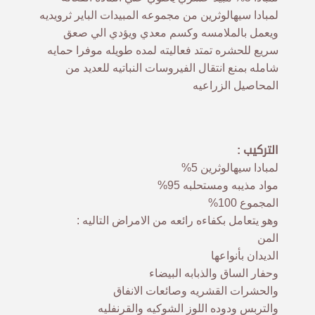
لمبادا سيهالوثرين من مجموعه المبيدات الباير ثرويديه
ويعمل بالملامسه وكسم معدي ويؤدي الي صعق
سريع للحشره تمتد فعاليته لمده طويله موفرا حمايه
شامله بمنع انتقال الفيروسات النباتيه للعديد من
المحاصيل الزراعيه
التركيب :
لمبادا سيهالوثرين 5%
مواد مذيبه ومستحلبه 95%
المجموع 100%
وهو يتعامل بكفاءه رائعه من الامراض التاليه :
المن
الديدان بأنواعها
وحفار الساق والذبابه البيضاء
والحشرات القشريه وصائعات الانفاق
والتربس ودوده اللوز الشوكيه والقرنفليه