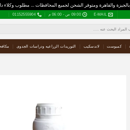
بالجيزة والقاهرة ومتوفر الشحن لجميع المحافظات ... مطلوب وكلاء
E-MAIL
09:00 ص - 06:00 م
01152555904
كمبوست
لاندسكيب
التوريدات الزراعيه ودراسات الجدوى
مكافح