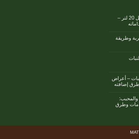
كمبوست اوزوريس سائل 20 لتر –
اماته
تربة وطريقة
لنبات
نبات – أعراض
طرق إضافته
والمحبب:
خدامات وطرق