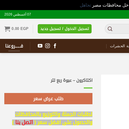
 داخل محافظات مصر
تجاهل
07 أغسطس 2026
تسجيل الدخول / تسجيل جديد
EGP
0.00
فـــــروعنا
ة الحشرات
اكتاكرون – عبوة ربع لتر
طلب عرض سعر
لطلبات الجملة والتوزيع بالمحافظات
والحصول على افضل سعر (
اتصل بنا
)