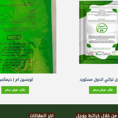
 نباتي اندول مستورد
توبسين ام ( ديمكس
طلب عرض سعر
طلب عرض سعر
 من خلال خرائط جوجل
اخر المقالات