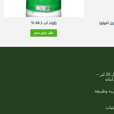
ن امينو)
راوند اب 44.1 %
طلب عرض سعر
كمبوست اوزوريس سائل 20 لتر –
اماته
تربة وطريقة
لنبات