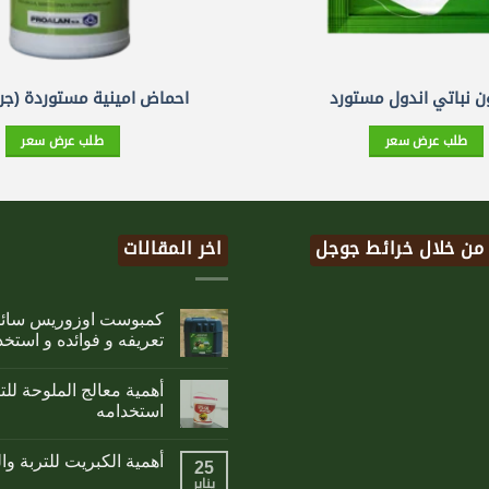
 نباتي اندول مستورد
احماض امينية مستوردة (جري
طلب عرض سعر
طلب عرض سعر
 من خلال خرائط جوجل
اخر المقالات
تعريفه و فوائده و استخد
أهمية معالج الملوحة لل
استخدامه
أهمية الكبريت للتربة وا
25
يناير