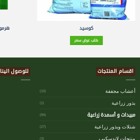
كوسيد
هرمون
طلب عرض سعر
اقسام المنتجات
للوصول الينا
أعشاب مجففة
(10)
بذور زراعية
(1)
مبيدات و أسمدة زراعية
(94)
شتلات وبذور زراعية
(27)
منتجات لاندسكيب
(3)