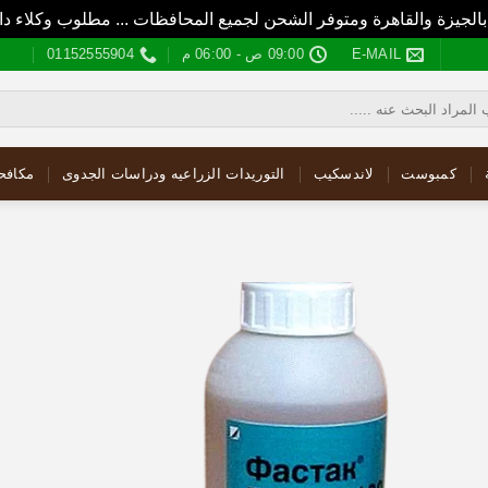
بالجيزة والقاهرة ومتوفر الشحن لجميع المحافظات ... مطلوب وكلاء
E-MAIL
09:00 ص - 06:00 م
01152555904
كمبوست
لاندسكيب
التوريدات الزراعيه ودراسات الجدوى
مكافح