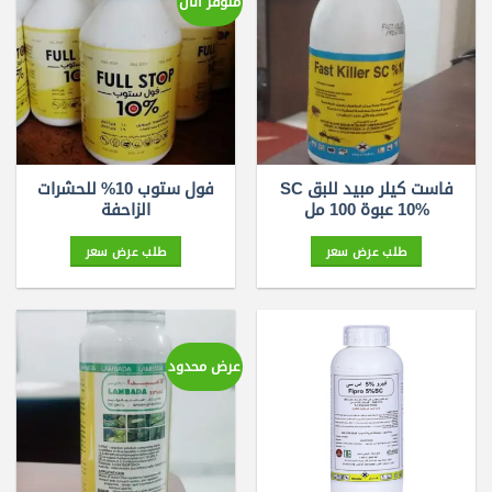
متوفر الآن
فاست كيلر مبيد للبق SC
فول ستوب 10% للحشرات
10% عبوة 100 مل
الزاحفة
طلب عرض سعر
طلب عرض سعر
عرض محدود