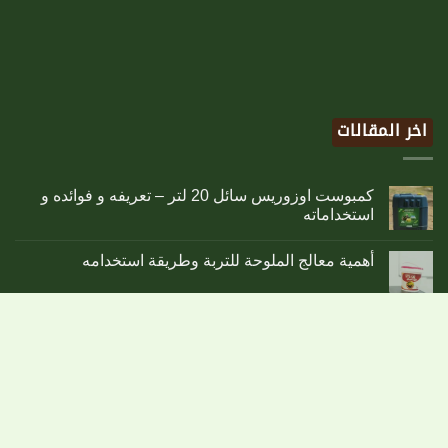
اخر المقالات
كمبوست اوزوريس سائل 20 لتر – تعريفه و فوائده و
استخداماته
أهمية معالج الملوحة للتربة وطريقة استخدامه
أهمية الكبريت للتربة والنبات
25
يناير
أهمية عنصر البورون للنبات – أعراض نقص وزيادة
البورون – طرق إضافته