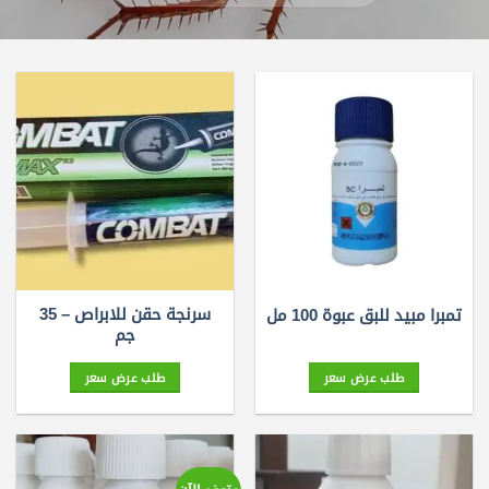
سرنجة حقن للابراص – 35
تمبرا مبيد للبق عبوة 100 مل
جم
طلب عرض سعر
طلب عرض سعر