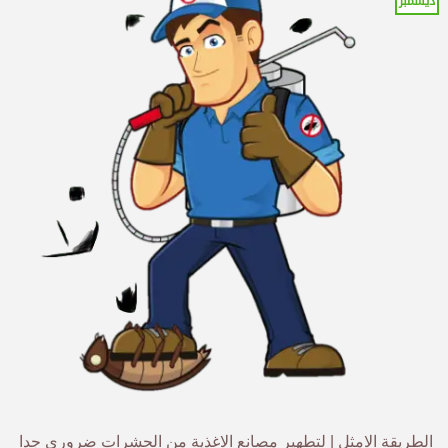
ديسمبر
الطريقة الامثل | لتطهير مصانع الاغذية من الحشرات ضروري جدا