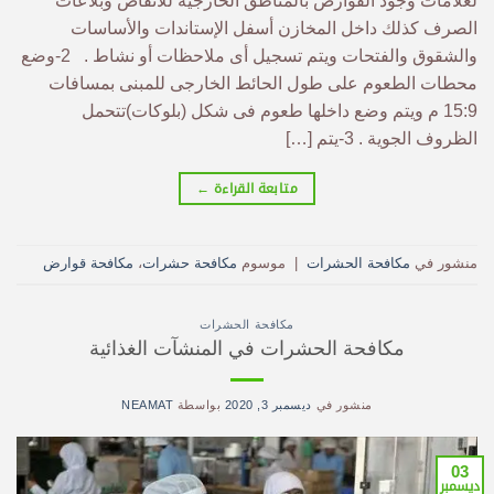
لعلامات وجود القوارض بالمناطق الخارجية للأنقاض وبلاعات
الصرف كذلك داخل المخازن أسفل الإستاندات والأساسات
والشقوق والفتحات ويتم تسجيل أى ملاحظات أو نشاط . 2-وضع
محطات الطعوم على طول الحائط الخارجى للمبنى بمسافات
15:9 م ويتم وضع داخلها طعوم فى شكل (بلوكات)تتحمل
الظروف الجوية . 3-يتم […]
متابعة القراءة
←
منشور في
مكافحة الحشرات
|
موسوم
مكافحة حشرات
،
مكافحة قوارض
مكافحة الحشرات
مكافحة الحشرات في المنشآت الغذائية
منشور في
ديسمبر 3, 2020
بواسطة
NEAMAT
03
ديسمبر