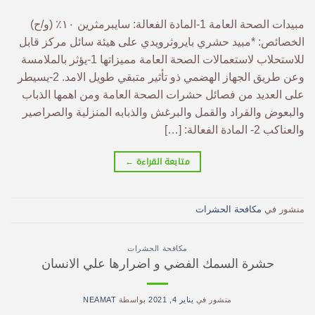
مبيدات الصحة العامة 1-المادة الفعالة: سايبرمثرين ١٠٪ (و/ح)
الخصائص: *مبيد حشري بايروثرويدي على هيئة سائل مركز قابل
للاستحلاب لاستعمالات الصحة العامة مميزاتها 1-يؤثر بالملامسة
وعن طريق الجهاز الهضمي ذو تأثير متبقي طويل الامد. 2-يسيطر
على العديد من فصائل حشرات الصحة العامة ومن اهمها الذباب
والبعوض والقراد والقمل والبرغش والذبابه المنزلية والصراصير
والعناكب 2- المادة الفعالة: […]
متابعة القراءة
←
منشور في
مكافحة الحشرات
مكافحة الحشرات
حشرة السمك الفضي و اضرارها علي الانسان
منشور في
يناير 4, 2021
بواسطة
NEAMAT