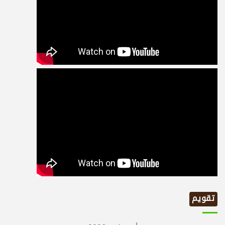
تقويم