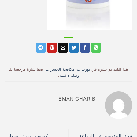
هذا القيد تم نشره في
توريدات
،
مكافحة الحشرات
. ضعا شارة مرجعية للـ
وصلة دائميه
.
EMAN GHARIB
فوائد البيتموس فى الزراعة
كمبوست نباتى حيوانى