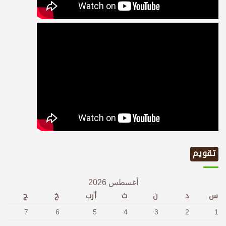
تقويم
أغسطس 2026
س
د
ن
ث
أرب
خ
ج
7
6
5
4
3
2
1